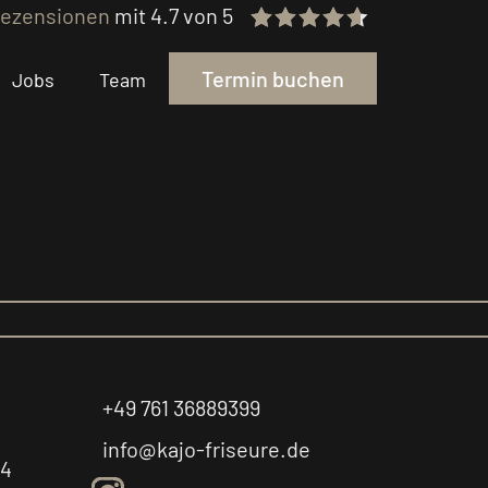
Rezensionen
mit 4.7 von 5
Termin buchen
Jobs
Team
+49 761 36889399
info@kajo-friseure.de
14